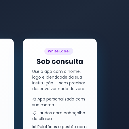
White Label
a
Sob consulta
Use o app com o nome,
logo e identidade da sua
instituição — sem precisar
desenvolver nada do zero.
🎨 App personalizado com
sua marca
📋 Laudos com cabeçalho
da clínica
📊 Relatórios e gestão com