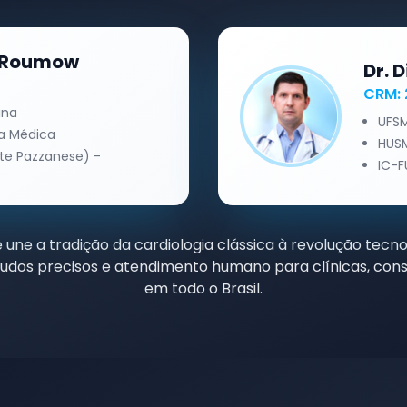
l Roumow
Dr. 
CRM: 
ina
UFSM
ca Médica
HUSM
te Pazzanese) -
IC-F
une a tradição da cardiologia clássica à revolução tecnol
dos precisos e atendimento humano para clínicas, consu
em todo o Brasil.