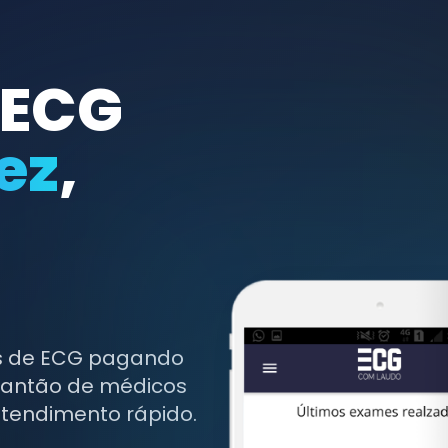
 ECG
ez
,
os de ECG pagando
lantão de médicos
atendimento rápido.