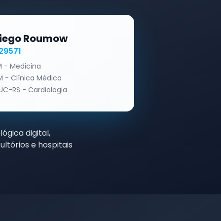
Diego Roumow
29571
 - Medicina
 - Clínica Médica
UC-RS - Cardiologia
ógica digital,
ltórios e hospitais