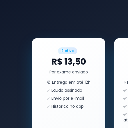
Eletivo
R$ 13,50
Por exame enviado
⏰ Entrega em até 12h
⚡ 
✅ Laudo assinado
✅ 
✅ Envio por e-mail
✅ 
✅ Histórico no app
✅ 
✅ 
a