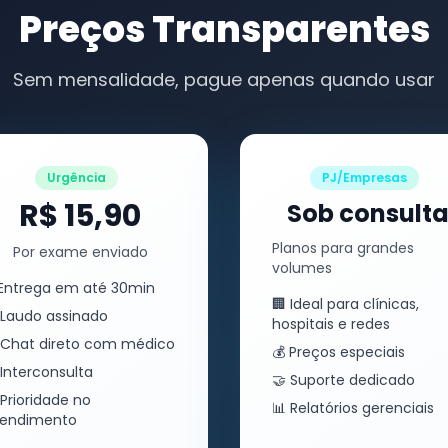
Preços Transparentes
Sem mensalidade, pague apenas quando usar
Urgência
PJ/Empresas
R$ 15,90
Sob consult
Planos para grandes
Por exame enviado
volumes
Entrega em até 30min
🏢 Ideal para clínicas,
Laudo assinado
hospitais e redes
Chat direto com médico
💰 Preços especiais
Interconsulta
🤝 Suporte dedicado
Prioridade no
📊 Relatórios gerenciais
tendimento